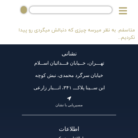
متاسفم. به نظر میرسه چیزی که دنبالش میگردی رو پیدا
نکردیم...
نشانی
تهـــران، خــیابان فـــدائیان اســلام
خیابان سرگرد محمدی، نبش کوچه
ابن ســینا پلاکـــ ۳۴۱، انـــبار زارعی
مسیریابی با نشان
اطلاعات